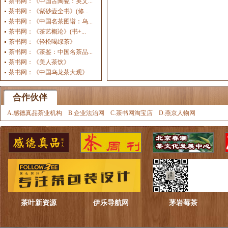
茶书网：《中国古陶瓷：英文...
茶书网：《紫砂壶全书》(修...
茶书网：《中国名茶图谱：乌...
茶书网：《茶艺概论》(书+...
茶书网：《轻松喝绿茶》
茶书网：《茶鉴：中国名茶品...
茶书网：《美人茶饮》
茶书网：《中国乌龙茶大观》
合作伙伴
A.感德真品茶业机构
B.企业法治网
C.茶书网淘宝店
D.燕京人物网
茶叶新资源
伊乐导航网
茅岩莓茶