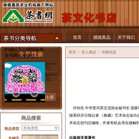
首页
感德真品
关于我们
扫描以下二维码添加
首页
>
茶人典誌
>
详细信息
茶书网客服微信
用户名
密 码
忘记密码？
许怡先
中华普洱茶交流协会秘书长
国家
报系经济日报记者
《典藏》艺术杂志创办
商品搜索
术杂志创刊总编辑，作者有机会亲自接触
商品类型
出版相关茶著作
关键字