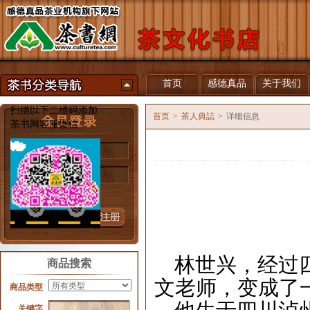
首页
感德真品
关于我们
扫描以下二维码添加
首页
>
茶人典誌
>
详细信息
茶书网客服微信
用户名
密 码
忘记密码？
林世兴，经过
商品搜索
文
老师，变成了
商品类型
关键字