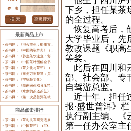
他生于四川泸
下乡，担任某茶
作 者
的全过程。
恢复高考后，
最新商品上市
大学毕业后，先
茶书网：《浴火重生：衢州古...
教改课题《职高
茶书网：《中国陶瓷辞典》（...
等奖。
茶书网：《养生茶饮速查：彩...
茶书网：《中国茶叶图解全书...
此后在四川和
茶书网：《茶文化与茶艺》（...
茶书网：《重走万里茶道：探...
部、社会部、专
茶书网：《宁德茶文化》
自驾游总监。
茶书网：《赣南采茶戏音乐精...
茶书网：《水煮的茶道茶艺》
近十年，担任
茶书网：《第一次品普洱茶就...
报·盛世普洱》栏
商品点击排行
执行副主编、《
茶书网：《茶树抗寒研究进展...
第一任办公室主
茶书网：《中国茶艺》（2D...