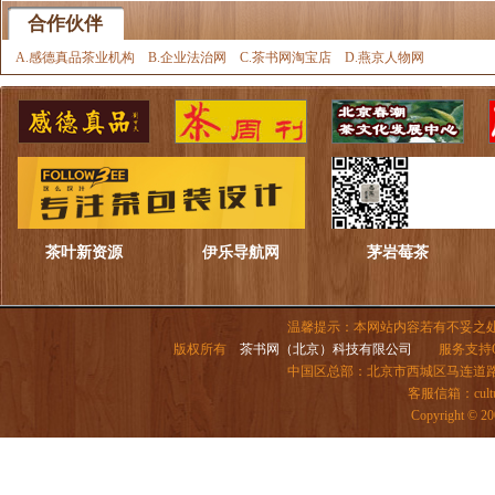
合作伙伴
A.感德真品茶业机构
B.企业法治网
C.茶书网淘宝店
D.燕京人物网
茶叶新资源
伊乐导航网
茅岩莓茶
温馨提示：本网站内容若有不妥之
版权所有
茶书网（北京）科技有限公司
服务支持QQ：
中国区总部：北京市西城区马连道路6号院
客服信箱：
cul
Copyright 