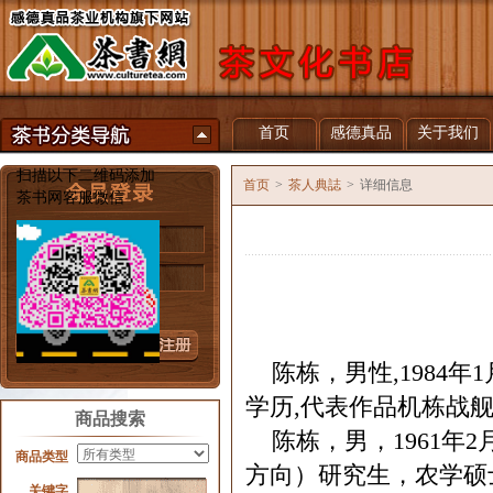
首页
感德真品
关于我们
扫描以下二维码添加
首页
>
茶人典誌
>
详细信息
茶书网客服微信
用户名
密 码
忘记密码？
陈栋
，男性,1984
学历,代表作品机栋战
商品搜索
陈栋，男，1961年
商品类型
方向）研究生，农学硕
关键字