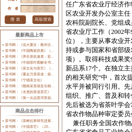
任广东省农业厅经济作
作 者
区农业开发办公室主任
农科院副院长、党组成
省农业厅工作（2002
最新商品上市
位），主要从事农业开
茶书网：《浴火重生：衢州古...
持或参与国家和省部级农
茶书网：《中国陶瓷辞典》（...
茶书网：《养生茶饮速查：彩...
项）。取得科技成果奖
茶书网：《中国茶叶图解全书...
新品系17个。在独立主
茶书网：《茶文化与茶艺》（...
茶书网：《重走万里茶道：探...
的相关研究”中，首次
茶书网：《宁德茶文化》
水平并被同行引用。先
茶书网：《赣南采茶戏音乐精...
茶书网：《水煮的茶道茶艺》
组织、推广、普及和转
茶书网：《第一次品普洱茶就...
先后被选为省茶叶学会
商品点击排行
省农作物品种审定委员
茶书网：《茶树抗寒研究进展...
兼任职务全国农作物
茶书网：《中国茶艺》（2D...