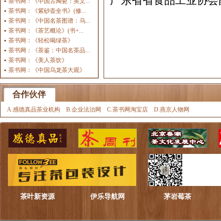
广东省省食品工业协会
茶书网：《中国古陶瓷：英文...
茶书网：《紫砂壶全书》(修...
茶书网：《中国名茶图谱：乌...
茶书网：《茶艺概论》(书+...
茶书网：《轻松喝绿茶》
茶书网：《茶鉴：中国名茶品...
茶书网：《美人茶饮》
茶书网：《中国乌龙茶大观》
合作伙伴
A.感德真品茶业机构
B.企业法治网
C.茶书网淘宝店
D.燕京人物网
茶叶新资源
伊乐导航网
茅岩莓茶