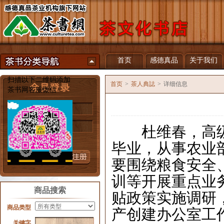
首页
感德真品
关于我们
扫描以下二维码添加
首页
>
茶人典誌
>
详细信息
茶书网客服微信
用户名
密 码
杜维春，高级
忘记密码？
毕业，从事农业
要围绕粮食安全
训等开展重点业
商品搜索
贴政策实施调研
商品类型
产创建办公室工
关键字