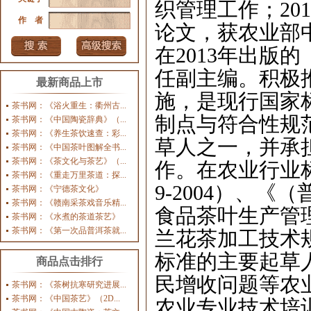
织管理工作；
201
作 者
论文，获农业部
在
2013
年出版的
任副主编。积极
最新商品上市
施，是现行国家
茶书网：《浴火重生：衢州古...
制点与符合性规
茶书网：《中国陶瓷辞典》（...
茶书网：《养生茶饮速查：彩...
草人之一，并承
茶书网：《中国茶叶图解全书...
茶书网：《茶文化与茶艺》（...
作。在农业行业
茶书网：《重走万里茶道：探...
9-2004
）、《（
茶书网：《宁德茶文化》
茶书网：《赣南采茶戏音乐精...
食品茶叶生产管
茶书网：《水煮的茶道茶艺》
茶书网：《第一次品普洱茶就...
兰花茶加工技术
标准的主要起草
商品点击排行
民增收问题等农
茶书网：《茶树抗寒研究进展...
茶书网：《中国茶艺》（2D...
农业专业技术培