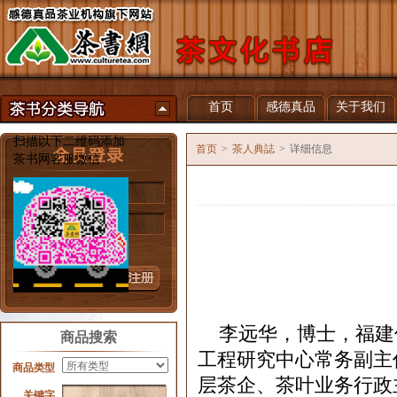
首页
感德真品
关于我们
扫描以下二维码添加
首页
>
茶人典誌
>
详细信息
茶书网客服微信
用户名
密 码
忘记密码？
李远华，博士，福建
商品搜索
工程研究中心常务副主
商品类型
层茶企、茶叶业务行政
关键字