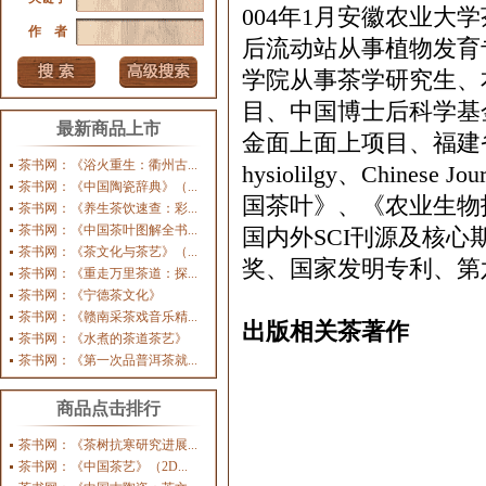
004
年
1
月安徽农业大学
作 者
后流动站从事植物发育
学院从事茶学研究生、
目、中国博士后科学基
最新商品上市
金面上面上项目、福建
茶书网：《浴火重生：衢州古...
hysiolilgy
、
Chinese Jour
茶书网：《中国陶瓷辞典》（...
国茶叶》、《农业生物
茶书网：《养生茶饮速查：彩...
茶书网：《中国茶叶图解全书...
国内外
SCI
刊源及核心
茶书网：《茶文化与茶艺》（...
奖、国家发明专利、第
茶书网：《重走万里茶道：探...
茶书网：《宁德茶文化》
茶书网：《赣南采茶戏音乐精...
出版相关茶著作
茶书网：《水煮的茶道茶艺》
茶书网：《第一次品普洱茶就...
商品点击排行
茶书网：《茶树抗寒研究进展...
茶书网：《中国茶艺》（2D...