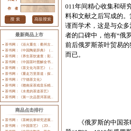
011年间精心收集和
作 者
料和文献之后写成的。
谨而学术，这是与众多
者的口碑中，他有“俄
最新商品上市
前后俄罗斯茶叶贸易的
茶书网：《浴火重生：衢州古...
茶书网：《中国陶瓷辞典》（...
而已。
茶书网：《养生茶饮速查：彩...
茶书网：《中国茶叶图解全书...
茶书网：《茶文化与茶艺》（...
茶书网：《重走万里茶道：探...
茶书网：《宁德茶文化》
茶书网：《赣南采茶戏音乐精...
茶书网：《水煮的茶道茶艺》
茶书网：《第一次品普洱茶就...
商品点击排行
茶书网：《茶树抗寒研究进展...
《俄罗斯的中国茶时
茶书网：《中国茶艺》（2D...