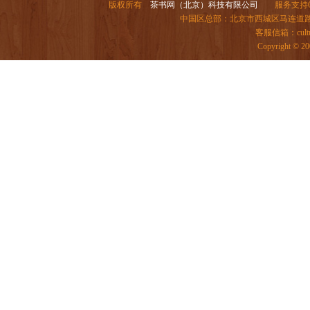
版权所有
茶书网（北京）科技有限公司
服务支持QQ：
中国区总部：北京市西城区马连道路6号院
客服信箱：
cul
Copyright 