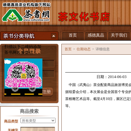
首页
感德真品
关于我们
扫描以下二维码添加
首页
>
往期动态
>
详细信息
茶书网客服微信
用户名
密 码
日期：2014-06-03
忘记密码？
中国（武夷山）茶业配套商品旅游博览会定于
据组委会介绍，本次展会是全国首个专业的
茶根雕艺术品等。截至4月10日，展区已
等。
商品搜索
商品类型
关键字