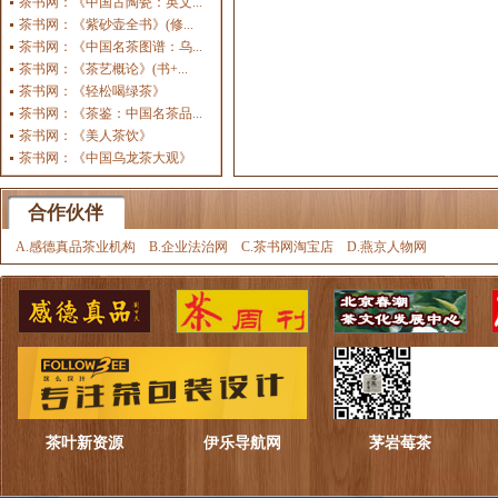
茶书网：《中国古陶瓷：英文...
茶书网：《紫砂壶全书》(修...
茶书网：《中国名茶图谱：乌...
茶书网：《茶艺概论》(书+...
茶书网：《轻松喝绿茶》
茶书网：《茶鉴：中国名茶品...
茶书网：《美人茶饮》
茶书网：《中国乌龙茶大观》
合作伙伴
A.感德真品茶业机构
B.企业法治网
C.茶书网淘宝店
D.燕京人物网
茶叶新资源
伊乐导航网
茅岩莓茶