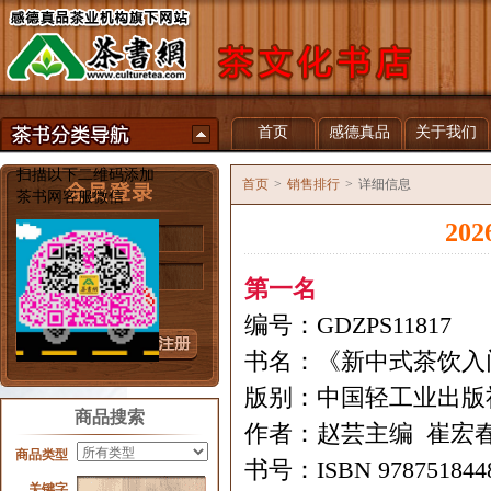
首页
感德真品
关于我们
扫描以下二维码添加
首页
>
销售排行
>
详细信息
茶书网客服微信
20
用户名
密 码
第一名
忘记密码？
编号：GDZPS11817
书名：《新中式茶饮入
版别：中国轻工业出版
商品搜索
作者：赵芸主编 崔宏春
商品类型
书号：ISBN 978751844
关键字