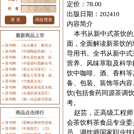
定价：78.00
作 者
出版日期：202410
内容简介
本书从新中式茶饮的
最新商品上市
面，全面解读新茶饮的
茶书网：《浴火重生：衢州古...
茶书网：《中国陶瓷辞典》（...
导用书。全书从新中式
茶书网：《养生茶饮速查：彩...
营养、风味萃取及科学
茶书网：《中国茶叶图解全书...
茶书网：《茶文化与茶艺》（...
饮中咖啡、酒、香料等
茶书网：《重走万里茶道：探...
茶书网：《宁德茶文化》
备、包装、装饰等内容。
茶书网：《赣南采茶戏音乐精...
饮(包括食药同源茶调
茶书网：《水煮的茶道茶艺》
茶书网：《第一次品普洱茶就...
考。
赵芸，正高级工程师
商品点击排行
会茶饮料茶食品专业委
茶书网：《茶树抗寒研究进展...
茶书网：《中国茶艺》（2D...
员、调饮师国家职业技