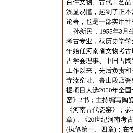
百件文物、古代工艺品
浅显易懂，起到了正本
论著，也是一部实用性
孙新民，1955年3月
考古专业，获历史学学
年始任河南省文物考古
古学会理事、中国古陶
工作以来，先后负责和
寺汝窑址、鲁山段店瓷
掘项目人选2000年
窑》2书；主持编写陶
《河南古代瓷窑》；参
章)，《20世纪河南考
(执笔第一、四章)；在