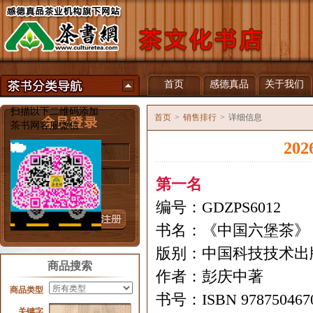
首页
感德真品
关于我们
扫描以下二维码添加
首页
>
销售排行
>
详细信息
茶书网客服微信
20
用户名
密 码
第一名
忘记密码？
编号：GDZPS6012
书名：《中国六堡茶》
版别：中国科技技术出
商品搜索
作者：彭庆中著
商品类型
书号：ISBN 978750467
关键字