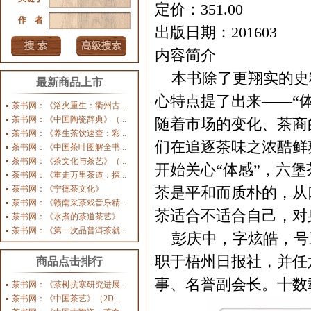
定价：351.00
作 者
出版日期：201603
内容简介
本书除了更翔实的史
最新商品上市
心特点提了出来——“
茶书网：《浴火重生：衢州古...
茶书网：《中国陶瓷辞典》（...
随着市场的变化、茶商
茶书网：《养生茶饮速查：彩...
们在追逐茶味之浓酷鲜
茶书网：《中国茶叶图解全书...
茶书网：《茶文化与茶艺》（...
开始关心“体感”，六
茶书网：《重走万里茶道：探...
茶书网：《宁德茶文化》
茶是平和而质朴的，从
茶书网：《赣南采茶戏音乐精...
茶适合不适合自己，对
茶书网：《水煮的茶道茶艺》
茶书网：《第一次品普洱茶就...
彭庆中，字炫皓，号
职于梧州日报社，并任
商品点击排行
事、名誉副会长。十数
茶书网：《茶树抗寒研究进展...
茶书网：《中国茶艺》（2D...