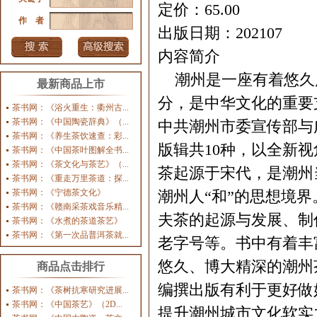
定价：65.00
作 者
出版日期：202107
内容简介
潮州是一座有着悠久
最新商品上市
分，是中华文化的重要
茶书网：《浴火重生：衢州古...
茶书网：《中国陶瓷辞典》（...
中共潮州市委宣传部与
茶书网：《养生茶饮速查：彩...
版辑共10种，以全新
茶书网：《中国茶叶图解全书...
茶书网：《茶文化与茶艺》（...
茶起源于宋代，是潮州
茶书网：《重走万里茶道：探...
茶书网：《宁德茶文化》
潮州人“和”的思想境界
茶书网：《赣南采茶戏音乐精...
夫茶的起源与发展、制
茶书网：《水煮的茶道茶艺》
茶书网：《第一次品普洱茶就...
老字号等。书中有着丰
悠久、博大精深的潮州
商品点击排行
编撰出版有利于更好做
茶书网：《茶树抗寒研究进展...
茶书网：《中国茶艺》（2D...
提升潮州城市文化软实