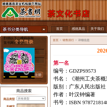
首页
感德真品
关于我们
扫描以下二维码添加
首页
>
销售排行
>
详细信息
茶书网客服微信
20
用户名
密 码
第一名
忘记密码？
编号：GDZPS9573
书名：《潮州工夫茶概
版别：广东人民出版社
商品搜索
作者：叶汉钟编著
商品类型
书号：ISBN 978721814
关键字