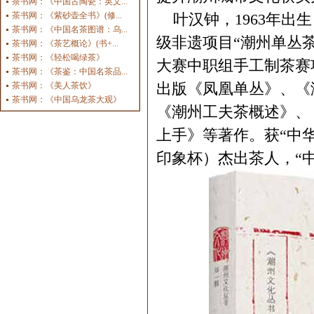
茶书网：《中国古陶瓷：英文...
茶书网：《紫砂壶全书》(修...
叶汉钟，1963年出生
茶书网：《中国名茶图谱：乌...
级非遗项目“潮州单丛
茶书网：《茶艺概论》(书+...
茶书网：《轻松喝绿茶》
大赛中职组手工制茶赛
茶书网：《茶鉴：中国名茶品...
出版《凤凰单丛》、《
茶书网：《美人茶饮》
茶书网：《中国乌龙茶大观》
《潮州工夫茶概述》、
上手》等著作。获“中
印象杯）杰出茶人，“