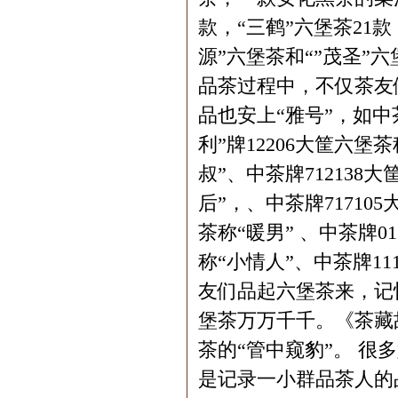
款，“三鹤”六堡茶21
源”六堡茶和“”茂圣”
品茶过程中，不仅茶友
品也安上“雅号”，如中茶
利”牌12206大筐六堡
叔”、中茶牌712138
后”，、中茶牌71710
茶称“暖男” 、中茶牌0
称“小情人”、中茶牌1
友们品起六堡茶来，记
堡茶万万千千。《茶藏
茶的“管中窥豹”。 
是记录一小群品茶人的