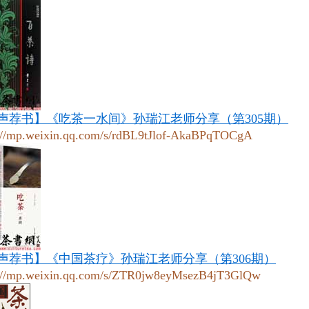
声荐书】《吃茶一水间》孙瑞江老师分享（第305期）
s://mp.weixin.qq.com/s/rdBL9tJlof-AkaBPqTOCgA
声荐书】《中国茶疗》孙瑞江老师分享（第306期）
s://mp.weixin.qq.com/s/ZTR0jw8eyMsezB4jT3GlQw