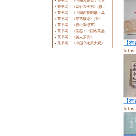
茶书网：《中国古陶瓷：英文...
茶书网：《紫砂壶全书》(修...
茶书网：《中国名茶图谱：乌...
茶书网：《茶艺概论》(书+...
茶书网：《轻松喝绿茶》
茶书网：《茶鉴：中国名茶品...
茶书网：《美人茶饮》
【有
茶书网：《中国乌龙茶大观》
http
【有
http