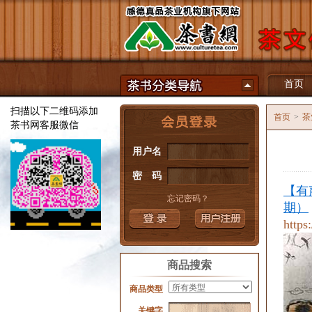
首页
扫描以下二维码添加
首页
>
茶
茶书网客服微信
用户名
密 码
【有
忘记密码？
期）
http
商品搜索
商品类型
关键字