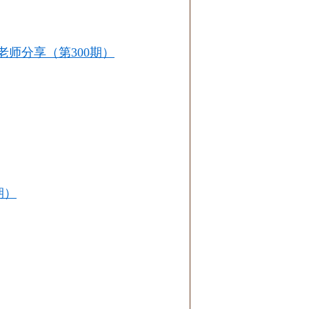
师分享（第300期）
期）