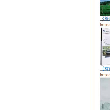
《茶
http
【有
http