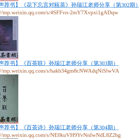
声荐书】《花下忘言对瓯茶》孙瑞江老师分享（第302期
s://mp.weixin.qq.com/s/4SFFvn-2mY7Xvpxi1gADqw
声荐书】《百茶联》孙瑞江老师分享（第303期）
s://mp.weixin.qq.com/s/hakb34gm8cNWAdqNiSlwVA
声荐书】《百茶诗》孙瑞江老师分享（第304期）
s://mp.weixin.qq.com/s/NE0kuVH9YvNnIwNdL8Z2hg