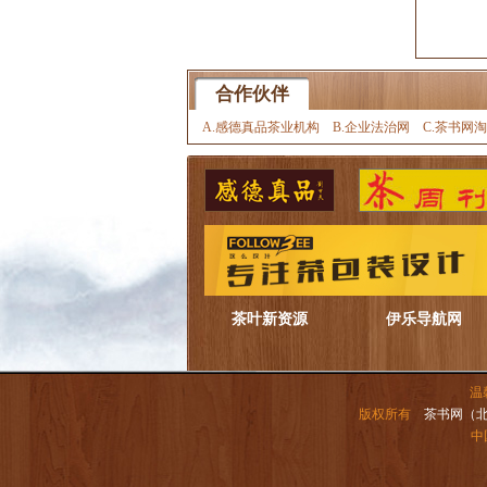
合作伙伴
A.感德真品茶业机构
B.企业法治网
C.茶书网
茶叶新资源
伊乐导航网
温
版权所有
茶书网（
中