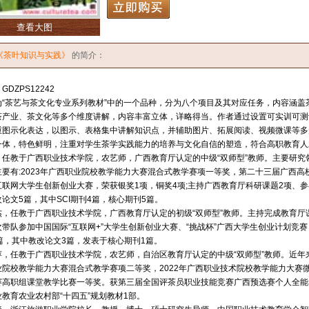
查看大图
《茶叶知识与实践》
的简介：
DZPS12242
“茶艺与茶文化专业系列教材”中的一个品种，分为八个项目及其对应任务，内容涵盖
茶产业、茶文化等多个维度讲解，内容丰富立体，详略得当。作者通过设置可实训可测
重图示化表达，以图示、表格集中讲解知识点，并辅助图片、拓展阅读、视频微课等多
一体，特色鲜明，注重对学生茶学实践能力的培养与文化自信的塑造，符合高职教育人
任教于广西职业技术学院，农艺师，广西教育厅认定的中级“双师型”教师。主要研究
主要有:2023年广西职业院校教学能力大赛混合式教学赛项一等奖，第二十三届广西
联网大学生创新创业大赛，荣获银奖1项，铜奖4项;主持广西教育厅科研课题2项、参与
论文5篇，其中SCI期刊4篇，核心期刊5篇。
，任教于广西职业技术学院，广西教育厅认定的初级“双师型”教师。主持完成教育厅
带队参加中国国际“互联网+”大学生创新创业大赛、“挑战杯”广西大学生创业计划竞赛
篇，其中教改论文3篇，发表于核心期刊1篇。
，任教于广西职业技术学院，农艺师，自治区教育厅认定的中级“双师型”教师。近年来
业院校教学能力大赛混合式教学赛项二等奖，2022年广西职业技术院校教学能力大赛微
赛高职组课堂教学比赛一等奖。获第三届全国评茶员职业技能竞赛广西预选赛个人全能赛
教育农业农村部“十四五”规划教材1部。