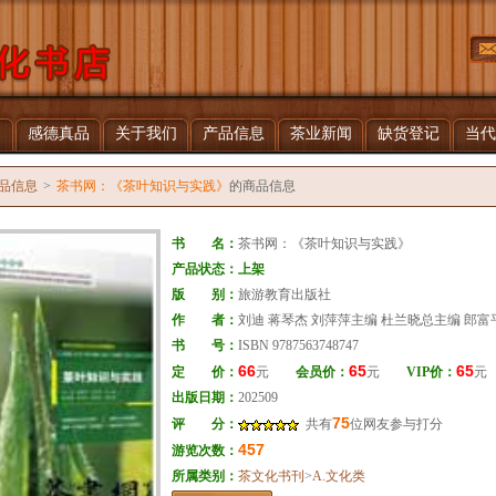
感德真品
关于我们
产品信息
茶业新闻
缺货登记
当代
品信息
>
茶书网：《茶叶知识与实践》
的商品信息
书 名：
茶书网：《茶叶知识与实践》
产品状态：
上架
版 别：
旅游教育出版社
作 者：
刘迪 蒋琴杰 刘萍萍主编 杜兰晓总主编 郎
书 号：
ISBN 9787563748747
66
65
65
定 价：
元
会员价：
元
VIP价：
元
出版日期：
202509
75
评 分：
共有
位网友参与打分
457
游览次数：
所属类别：
茶文化书刊
>
A.文化类