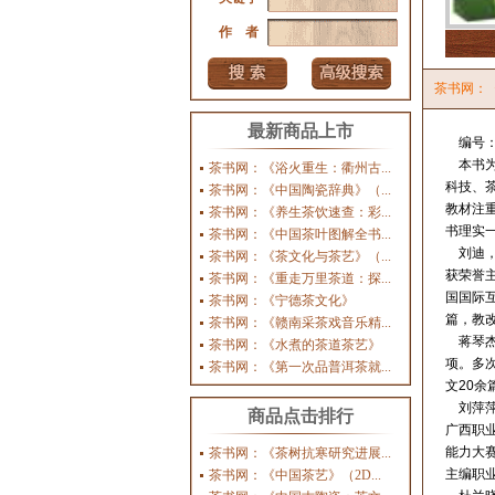
作 者
茶书网：
最新商品上市
编号：G
本书为
茶书网：《浴火重生：衢州古...
科技、
茶书网：《中国陶瓷辞典》（...
教材注
茶书网：《养生茶饮速查：彩...
书理实
茶书网：《中国茶叶图解全书...
刘迪，
茶书网：《茶文化与茶艺》（...
获荣誉
茶书网：《重走万里茶道：探...
国国际互
茶书网：《宁德茶文化》
篇，教改
茶书网：《赣南采茶戏音乐精...
蒋琴杰
茶书网：《水煮的茶道茶艺》
项。多次
茶书网：《第一次品普洱茶就...
文20余
刘萍萍
商品点击排行
广西职
能力大
茶书网：《茶树抗寒研究进展...
主编职业
茶书网：《中国茶艺》（2D...