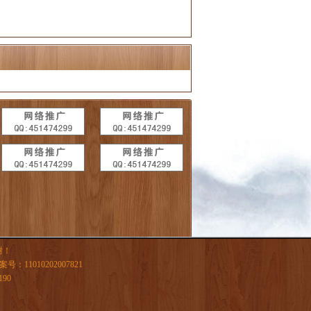
谢！
11010202007821
90