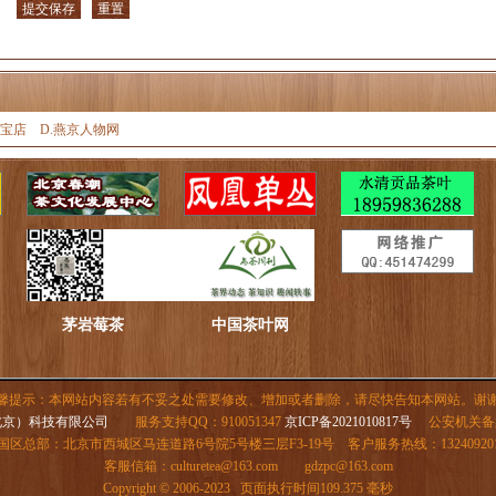
淘宝店
D.燕京人物网
茅岩莓茶
中国茶叶网
馨提示：本网站内容若有不妥之处需要修改、增加或者删除，请尽快告知本网站。谢
北京）科技有限公司
服务支持QQ：910051347
京ICP备2021010817号
公安机关备案号：
国区总部：北京市西城区马连道路6号院5号楼三层F3-19号 客户服务热线：132409201
客服信箱：
culturetea@163.com
gdzpc@163.com
Copyright © 2006-2023 页面执行时间109.375 毫秒