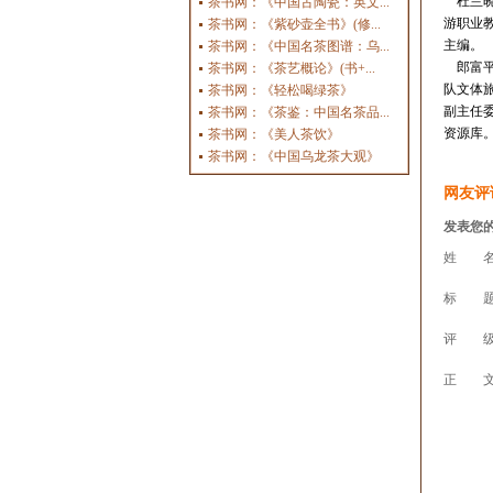
杜兰晓
茶书网：《中国古陶瓷：英文...
游职业
茶书网：《紫砂壶全书》(修...
主编。
茶书网：《中国名茶图谱：乌...
郎富平
茶书网：《茶艺概论》(书+...
队文体
茶书网：《轻松喝绿茶》
副主任
茶书网：《茶鉴：中国名茶品...
资源库
茶书网：《美人茶饮》
茶书网：《中国乌龙茶大观》
网友评
发表您
姓 名
标 题
评 级
正 文