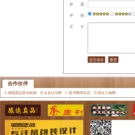
标 题：
评 级：
正 文：
合作伙伴
A.感德真品茶业机构
B.企业法治网
C.茶书网淘宝店
D.燕京人物网