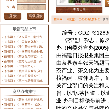
作 者
查看大图
茶书网：《茶道》（202604总第140）
的简
最新商品上市
编号：GDZPS1263
茶书网：《浴火重生：衢州古...
《茶道》杂志，原名
茶书网：《中国陶瓷辞典》（...
办（闽委外宣办[200
茶书网：《养生茶饮速查：彩...
茶书网：《中国茶叶图解全书...
由福建日报报业集团
茶书网：《茶文化与茶艺》（...
茶书网：《重走万里茶道：探...
由茶界泰斗张天福题
茶书网：《宁德茶文化》
茶产业、茶文化为主要
茶书网：《赣南采茶戏音乐精...
茶书网：《水煮的茶道茶艺》
植福建，枝伸两岸，
茶书网：《第一次品普洱茶就...
关产业部门的关注和支
商品点击排行
旨，以“以茶悟道，以
业”办刊目标稳步前进
茶书网：《茶树抗寒研究进展...
茶书网：《中国茶艺》（2D...
叶的文化品位与品牌