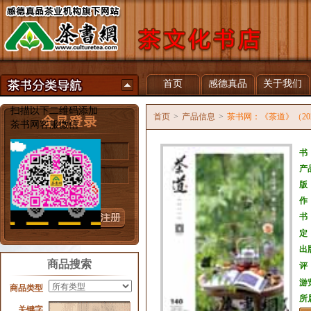
首页
感德真品
关于我们
扫描以下二维码添加
首页
>
产品信息
>
茶书网：《茶道》（202
茶书网客服微信
用户名
书
产
密 码
版
忘记密码？
作
书
定
出
商品搜索
评
游
商品类型
所
关键字