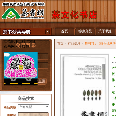
首页
感德真品
关于我们
扫描以下二维码添加
首页
>
产品信息
>
茶书网：《茶树抗寒研究进展：英文版（
茶书网客服微信
用户名
书
si
密 码
产
忘记密码？
版
作
书
定
商品搜索
出
评
商品类型
游
关键字