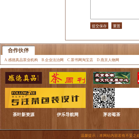
合作伙伴
A.感德真品茶业机构
B.企业法治网
C.茶书网淘宝店
D.燕京人物网
茶叶新资源
伊乐导航网
茅岩莓茶
温馨提示：本网站内容若有不妥之