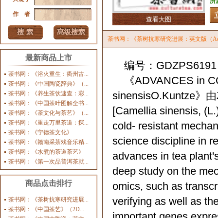
所
作 者
查看大图
茶书网：《茶树抗寒研究进展：英文版（Advances in Col
最新商品上市
编号：GDZPS6191
茶书网：《浴火重生：衢州古...
《ADVANCES in COL
茶书网：《中国陶瓷辞典》（...
sinensisO.Kuntze
茶书网：《养生茶饮速查：彩...
茶书网：《中国茶叶图解全书...
[Camellia sinensis, (L.)
茶书网：《茶文化与茶艺》（...
茶书网：《重走万里茶道：探...
cold- resistant mechan
茶书网：《宁德茶文化》
science discipline in 
茶书网：《赣南采茶戏音乐精...
茶书网：《水煮的茶道茶艺》
advances in tea plant'
茶书网：《第一次品普洱茶就...
deep study on the mec
商品点击排行
omics, such as transc
verifying as well as th
茶书网：《茶树抗寒研究进展...
茶书网：《中国茶艺》（2D...
important genes express