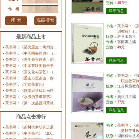
定价：
48.5
元
作 者
详细信息
书名：
茶书网：《
训教程》 (...
最新商品上市
版别：
科学出版社
作者：
张丽娜主编
茶书网：《浴火重生：衢州古...
定价：
49
元
茶书网：《中国陶瓷辞典》（...
茶书网：《养生茶饮速查：彩...
详细信息
茶书网：《中国茶叶图解全书...
茶书网：《茶文化与茶艺》（...
书名：
茶书网：《
茶书网：《重走万里茶道：探...
（职业教育旅.
茶书网：《宁德茶文化》
版别：
江苏凤凰教
茶书网：《赣南采茶戏音乐精...
社
茶书网：《水煮的茶道茶艺》
作者：
樊红月主编
定价：
27
元
茶书网：《第一次品普洱茶就...
详细信息
商品点击排行
书名：
茶书网：《
茶书网：《茶树抗寒研究进展...
（烹饪专业改.
茶书网：《中国茶艺》（2D...
版别：
湖南科学技