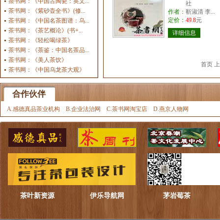
茶书网：《中国古陶瓷：英文...
社
茶书网：《紫砂壶全书》(修...
作者：
靳淑清 李...
定价：
49.8
元
茶书网：《中国名茶图谱：乌...
茶书网：《茶艺概论》(书+...
详细信息
茶书网：《轻松喝绿茶》
茶书网：《茶鉴：中国名茶品...
茶书网：《美人茶饮》
首页 
茶书网：《中国乌龙茶大观》
合作伙伴
A.感德真品茶业机构
B.企业法治网
C.茶书网淘宝店
D.燕京人物网
茶叶新资源
伊乐导航网
茅岩莓茶