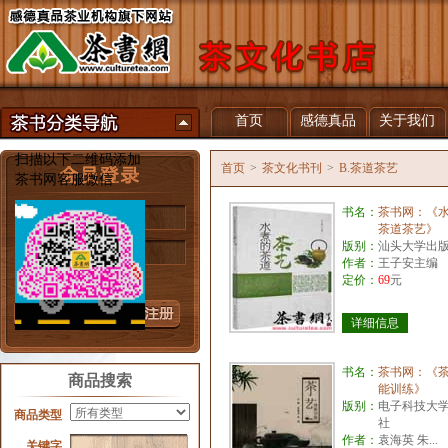
首页
感德真品
关于我们
扫描以下二维码添加
首页
>
茶文化书刊
>
B.茶道茶艺
茶书网客服微信
书名：
茶书网：《
用户名
茶道茶艺》
版别：
汕头大学出
密 码
作者：
王子安主编
定价：
69
元
忘记密码？
详细信息
书名：
茶书网：《
商品搜索
能训练》
版别：
电子科技大
商品类型
社
作者：
袁海英 朱...
关键字