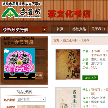
首页
感德真品
关于我们
扫描以下二维码添加
首页
>
茶文化书刊
>
P.香学
茶书网客服微信
书名：
茶书网：《
用户名
来香药研究
版别：
重庆出版社
密 码
作者：
温翠芳著
定价：
30
元
忘记密码？
详细信息
书名：
茶书网：《
商品搜索
活》
版别：
金城出版社
商品类型
作者：
潘奕辰编著
定价：
78
元
关键字