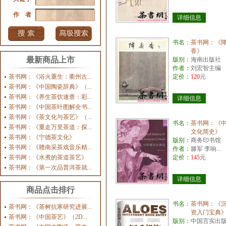
作 者
详细信息
书名：
茶书网：《
香》
最新商品上市
版别：
海南出版社
作者：
刘宏智主编
茶书网：《浴火重生：衢州古...
定价：
120
元
茶书网：《中国陶瓷辞典》（...
茶书网：《养生茶饮速查：彩...
详细信息
茶书网：《中国茶叶图解全书...
茶书网：《茶文化与茶艺》（...
书名：
茶书网：《
茶书网：《重走万里茶道：探...
文化简史》
茶书网：《宁德茶文化》
版别：
商务印书馆
茶书网：《赣南采茶戏音乐精...
作者：
滕军 李响...
茶书网：《水煮的茶道茶艺》
定价：
145
元
茶书网：《第一次品普洱茶就...
详细信息
商品点击排行
书名：
茶书网：《
茶书网：《茶树抗寒研究进展...
资入门宝典
茶书网：《中国茶艺》（2D...
版别：
中国言实出