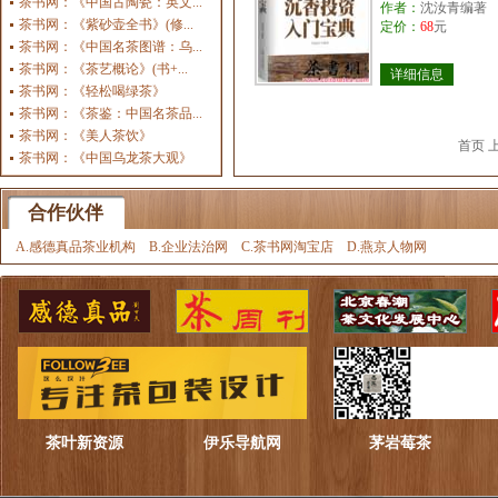
茶书网：《中国古陶瓷：英文...
作者：
沈汝青编著
茶书网：《紫砂壶全书》(修...
定价：
68
元
茶书网：《中国名茶图谱：乌...
茶书网：《茶艺概论》(书+...
详细信息
茶书网：《轻松喝绿茶》
茶书网：《茶鉴：中国名茶品...
茶书网：《美人茶饮》
首页 
茶书网：《中国乌龙茶大观》
合作伙伴
A.感德真品茶业机构
B.企业法治网
C.茶书网淘宝店
D.燕京人物网
茶叶新资源
伊乐导航网
茅岩莓茶