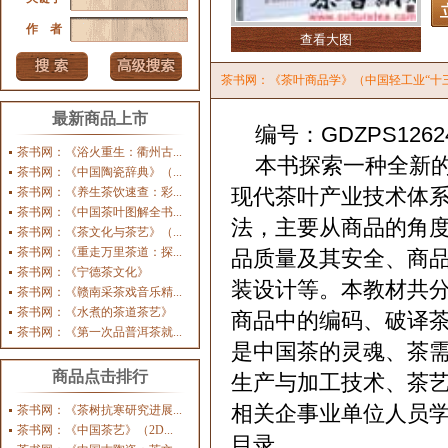
作 者
查看大图
茶书网：《茶叶商品学》（中国轻工业“十
最新商品上市
编号：GDZPS1262
茶书网：《浴火重生：衢州古...
本书探索一种全新的
茶书网：《中国陶瓷辞典》（...
现代茶叶产业技术体
茶书网：《养生茶饮速查：彩...
茶书网：《中国茶叶图解全书...
法，主要从商品的角
茶书网：《茶文化与茶艺》（...
茶书网：《重走万里茶道：探...
品质量及其安全、商
茶书网：《宁德茶文化》
装设计等。本教材共
茶书网：《赣南采茶戏音乐精...
茶书网：《水煮的茶道茶艺》
商品中的编码、破译
茶书网：《第一次品普洱茶就...
是中国茶的灵魂、茶
商品点击排行
生产与加工技术、茶
相关企事业单位人员
茶书网：《茶树抗寒研究进展...
茶书网：《中国茶艺》（2D...
目录