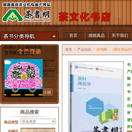
首页
感德真品
关于我们
扫描以下二维码添加
首页
>
产品信息
>
茶书网：《茶叶商品学
茶书网客服微信
用户名
书
产
密 码
版
忘记密码？
作
书
定
出
商品搜索
评
游
商品类型
所
关键字