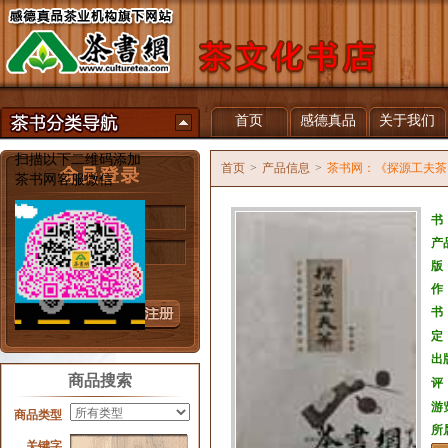
首页
感德真品
关于我们
扫描以下二维码添加
首页
>
产品信息
>
茶书网：《探源工夫茶
茶书网客服微信
用户名
书
产
密 码
版
忘记密码？
作
书
定
出
商品搜索
评
游
商品类型
所
关键字