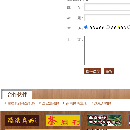
姓 名：
标 题：
评 级：
正 文：
合作伙伴
A.感德真品茶业机构
B.企业法治网
C.茶书网淘宝店
D.燕京人物网