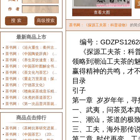
作 者
查看大图
茶书网：《探源工夫茶：科普读物》
的简
最新商品上市
编号：GDZPS1262
茶书网：《浴火重生：衢州古...
《探源工夫茶：科普
茶书网：《中国陶瓷辞典》（...
领略到潮汕工夫茶的
茶书网：《养生茶饮速查：彩...
茶书网：《中国茶叶图解全书...
赢得精神的共鸣，才
茶书网：《茶文化与茶艺》（...
茶书网：《重走万里茶道：探...
目录
茶书网：《宁德茶文化》
引子
茶书网：《赣南采茶戏音乐精...
茶书网：《水煮的茶道茶艺》
第一章 岁岁年年，寻
茶书网：《第一次品普洱茶就...
一、武夷，问茶觅本
商品点击排行
二、潮汕，茶道的极
三、工夫，海外那传
茶书网：《茶树抗寒研究进展...
茶书网：《中国茶艺》（2D...
第二章 时代再变，工