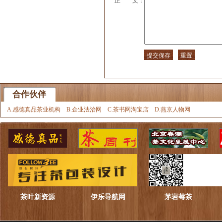
正 文：
合作伙伴
A.感德真品茶业机构
B.企业法治网
C.茶书网淘宝店
D.燕京人物网
茶叶新资源
伊乐导航网
茅岩莓茶