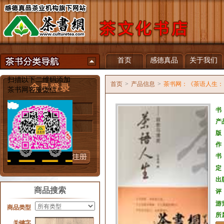
首页
感德真品
关于我们
扫描以下二维码添加
首页
>
产品信息
>
茶书网：《茶语人生：
茶书网客服微信
用户名
书
产
密 码
版
忘记密码？
作
书
定
出
商品搜索
评
游
商品类型
所
关键字