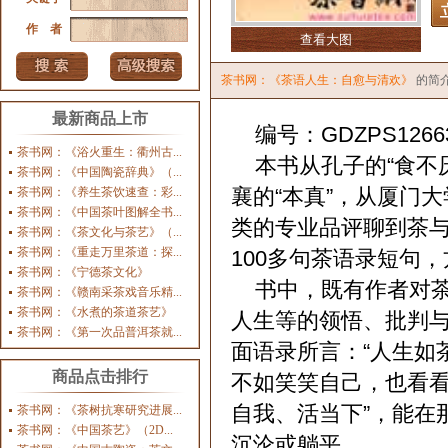
作 者
查看大图
茶书网：《茶语人生：自愈与清欢》
的简
最新商品上市
编号：GDZPS1266
茶书网：《浴火重生：衢州古...
本书从孔子的“食不厌
茶书网：《中国陶瓷辞典》（...
襄的“本真”，从厦门
茶书网：《养生茶饮速查：彩...
茶书网：《中国茶叶图解全书...
类的专业品评聊到茶
茶书网：《茶文化与茶艺》（...
茶书网：《重走万里茶道：探...
100多句茶语录短句
茶书网：《宁德茶文化》
书中，既有作者对茶
茶书网：《赣南采茶戏音乐精...
茶书网：《水煮的茶道茶艺》
人生等的领悟、批判
茶书网：《第一次品普洱茶就...
面语录所言：“人生如
商品点击排行
不如笑笑自己，也看看
自我、活当下”，能在
茶书网：《茶树抗寒研究进展...
茶书网：《中国茶艺》（2D...
沉沦或躺平。