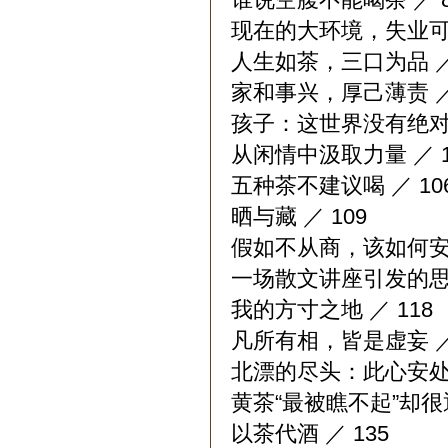
现在的大环境，失业可能
人生如茶，三口为品 ／
家和事兴，厚己薄责 ／
孩子：这世界没有绝对的
从闲情中汲取力量 ／ 1
五种茶不建议喝 ／ 10
晒与藏 ／ 109
假如不从商，该如何安身
一场散文讲座引发的思考
我的方寸之地 ／ 118
凡所有相，皆是虚妄 ／ 
北漂的尽头：此心安处是
黄茶“最被瞧不起”却很通
以茶代酒 ／ 135