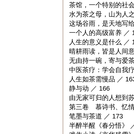
茶馆，一个特别的社会存
水为茶之母，山为人之父
这场谷雨，是天地写给谷
一个人的高级富养 ／ 1
人生的意义是什么 ／ 1
晴耕雨读，皆是人间意趣
无由持一碗，寄与爱茶人
中医茶疗：学会自我疗愈
人生如茶需慢品 ／ 16
静与动 ／ 166
由无家可归的人想到苏东
第三卷 慕诗书、忆情怀
笔墨与茶道 ／ 173
半醉半醒《春分悟》 ／ 