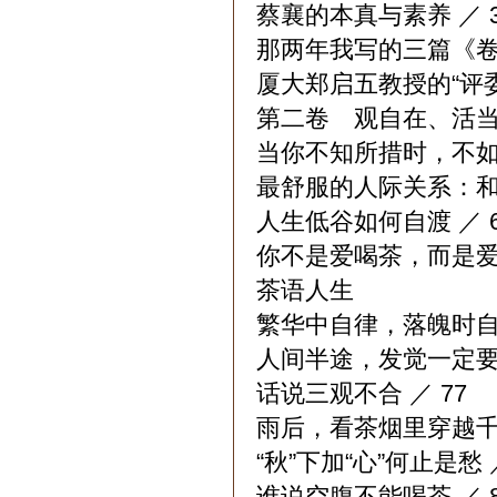
蔡襄的本真与素养 ／ 3
那两年我写的三篇《卷首
厦大郑启五教授的“评委手
第二卷 观自在、活当下
当你不知所措时，不如“吃
最舒服的人际关系：和而
人生低谷如何自渡 ／ 6
你不是爱喝茶，而是爱喝
茶语人生
繁华中自律，落魄时自愈
人间半途，发觉一定要“五
话说三观不合 ／ 77
雨后，看茶烟里穿越千年
“秋”下加“心”何止是愁 ／
谁说空腹不能喝茶 ／ 8