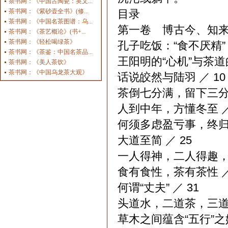
茶书网：《中国古陶瓷：英文...
茶书网：《紫砂壶全书》(修...
目录
茶书网：《中国名茶图谱：乌...
第一卷 博古今、知来处
茶书网：《茶艺概论》(书+...
茶书网：《轻松喝绿茶》
孔子吃饭：“食不厌精” 
茶书网：《茶鉴：中国名茶品...
王阳明的“心机”与茶道的
茶书网：《美人茶饮》
茶书网：《中国乌龙茶大观》
话说皎然与陆羽 ／ 10
茶倒七分满，留下三分是
人到中年，方懂冬至 ／
何须多虑盈亏事，终归小
大道至简 ／ 25
一人得神，二人得趣，三
食有食性，茶有茶性 ／
何谓“丈夫” ／ 31
头道水，二道茶，三道四
草木之间蕴含“五行”之妙