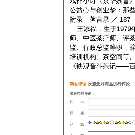
戏作小诗《京华残雪》 
公益心与创业梦：那些年
附录 茗言录 ／ 187
王添福，生于1979
师、中医茶疗师、评
监、行政总监等职，
培训机构、茶空间等。
《铁观音斗茶记——
网友评论
欢迎您对商品进行评论，
发表您的评论：
姓 名：
标 题：
评 级：