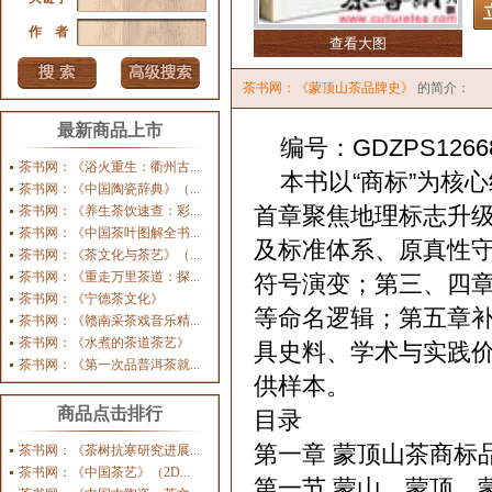
作 者
查看大图
茶书网：《蒙顶山茶品牌史》
的简介：
最新商品上市
编号：GDZPS1266
茶书网：《浴火重生：衢州古...
本书以“商标”为核
茶书网：《中国陶瓷辞典》（...
首章聚焦地理标志升级
茶书网：《养生茶饮速查：彩...
茶书网：《中国茶叶图解全书...
及标准体系、原真性守
茶书网：《茶文化与茶艺》（...
茶书网：《重走万里茶道：探...
符号演变；第三、四
茶书网：《宁德茶文化》
等命名逻辑；第五章
茶书网：《赣南采茶戏音乐精...
茶书网：《水煮的茶道茶艺》
具史料、学术与实践
茶书网：《第一次品普洱茶就...
供样本。
商品点击排行
目录
第一章 蒙顶山茶商标
茶书网：《茶树抗寒研究进展...
茶书网：《中国茶艺》（2D...
第一节 蒙山、蒙顶、