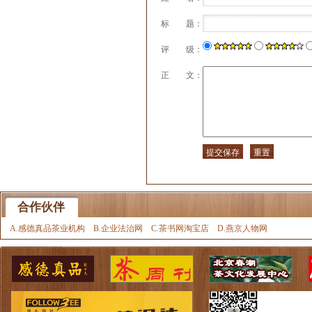
标 题：
评 级：
正 文：
合作伙伴
A.感德真品茶业机构
B.企业法治网
C.茶书网淘宝店
D.燕京人物网