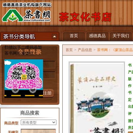
首页
感德真品
关于我们
扫描以下二维码添加
首页
>
产品信息
>
茶书网：《蒙顶山茶品
茶书网客服微信
用户名
书
产
密 码
版
忘记密码？
作
书
定
出
商品搜索
评
游
商品类型
所
关键字