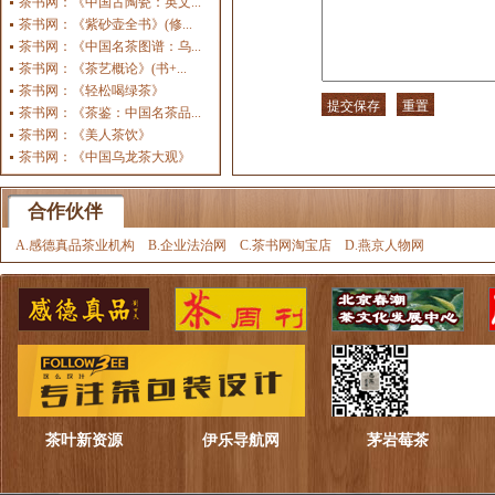
茶书网：《中国古陶瓷：英文...
茶书网：《紫砂壶全书》(修...
茶书网：《中国名茶图谱：乌...
茶书网：《茶艺概论》(书+...
茶书网：《轻松喝绿茶》
茶书网：《茶鉴：中国名茶品...
茶书网：《美人茶饮》
茶书网：《中国乌龙茶大观》
合作伙伴
A.感德真品茶业机构
B.企业法治网
C.茶书网淘宝店
D.燕京人物网
茶叶新资源
伊乐导航网
茅岩莓茶