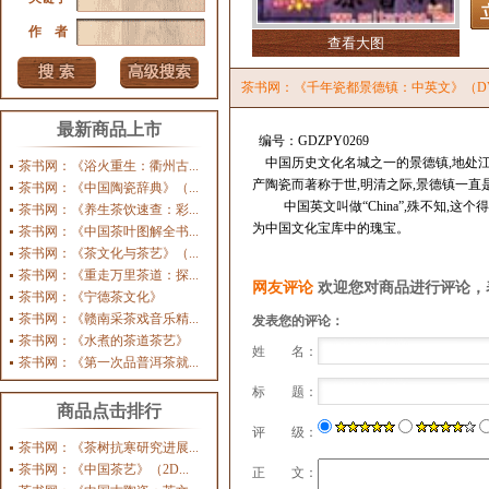
作 者
查看大图
茶书网：《千年瓷都景德镇：中英文》（D
最新商品上市
编号：
GDZPY0269
中国历史文化名城之一的景德镇
,
地处
茶书网：《浴火重生：衢州古...
产陶瓷而著称于世
,
明清之际
,
景德镇一直
茶书网：《中国陶瓷辞典》（...
中国英文叫做“
China
”
,
殊不知
,
这个得
茶书网：《养生茶饮速查：彩...
为中国文化宝库中的瑰宝。
茶书网：《中国茶叶图解全书...
茶书网：《茶文化与茶艺》（...
茶书网：《重走万里茶道：探...
网友评论
欢迎您对商品进行评论，
茶书网：《宁德茶文化》
茶书网：《赣南采茶戏音乐精...
发表您的评论：
茶书网：《水煮的茶道茶艺》
姓 名：
茶书网：《第一次品普洱茶就...
标 题：
商品点击排行
评 级：
茶书网：《茶树抗寒研究进展...
茶书网：《中国茶艺》（2D...
正 文：