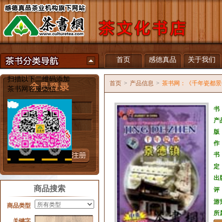
首页
感德真品
关于我们
扫描以下二维码添加
首页
>
产品信息
>
茶书网：《千年瓷都景
茶书网客服微信
用户名
书
产
密 码
版
忘记密码？
作
书
定
出
商品搜索
评
游
商品类型
所
关键字