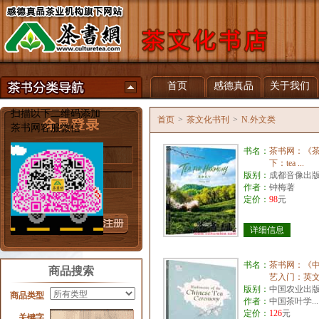
首页
感德真品
关于我们
扫描以下二维码添加
首页
>
茶文化书刊
>
N.外文类
茶书网客服微信
书名：
茶书网：《
用户名
下：tea ...
版别：
成都音像出
密 码
作者：
钟梅著
定价：
98
元
忘记密码？
详细信息
书名：
茶书网：《
商品搜索
艺入门：英文.
版别：
中国农业出
商品类型
作者：
中国茶叶学...
定价：
126
元
关键字