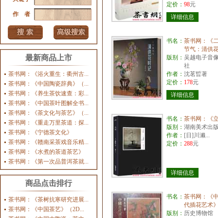
定价：
98
元
作 者
详细信息
书名：
茶书网：《
节气：清供花.
最新商品上市
版别：
吴越电子音
社
茶书网：《浴火重生：衢州古...
作者：
沈茗晢著
定价：
178
元
茶书网：《中国陶瓷辞典》（...
茶书网：《养生茶饮速查：彩...
详细信息
茶书网：《中国茶叶图解全书...
茶书网：《茶文化与茶艺》（...
书名：
茶书网：《
茶书网：《重走万里茶道：探...
版别：
湖南美术出
茶书网：《宁德茶文化》
作者：
[日]川濑...
茶书网：《赣南采茶戏音乐精...
定价：
288
元
茶书网：《水煮的茶道茶艺》
茶书网：《第一次品普洱茶就...
详细信息
商品点击排行
书名：
茶书网：《
茶书网：《茶树抗寒研究进展...
代插花艺术
茶书网：《中国茶艺》（2D...
版别：
历史博物馆