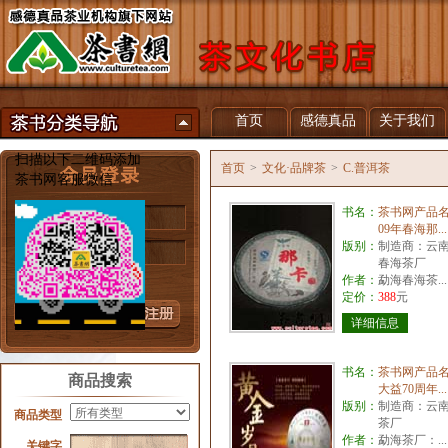
首页
感德真品
关于我们
扫描以下二维码添加
首页
>
文化·品牌茶
>
C.普洱茶
茶书网客服微信
书名：
茶书网产品
用户名
09年春海那...
版别：
制造商：云
密 码
春海茶厂
作者：
勐海春海茶...
忘记密码？
定价：
388
元
详细信息
书名：
茶书网产品
商品搜索
大益70周年...
版别：
制造商：云
商品类型
茶厂
作者：
勐海茶厂：...
关键字