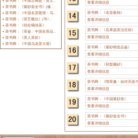
茶书网：《中国古陶瓷：英文...
查看详细信息
茶书网：《紫砂壶全书》(修...
茶书网：《名壶集锦》
茶书网：《中国名茶图谱：乌...
茶书网：《茶艺概论》(书+...
查看详细信息
茶书网：《轻松喝绿茶》
茶书网：《瓜果蔬茶治百病》
茶书网：《茶鉴：中国名茶品...
查看详细信息
茶书网：《美人茶饮》
茶书网：《中国乌龙茶大观》
茶书网：《紫砂精壶品鉴》
查看详细信息
茶书网：《初梨藏砂》
查看详细信息
茶书网：《喫茶趣：如何买壶
查看详细信息
茶书网：《中国紫砂壶》
查看详细信息
茶书网：《紫砂壶全书》
查看详细信息