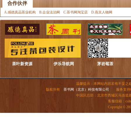
合作伙伴
A.感德真品茶业机构
B.企业法治网
C.茶书网淘宝店
D.燕京人物网
茶叶新资源
伊乐导航网
茅岩莓茶
温馨提示：本网站内容若有不妥之
版权所有
茶书网（北京）科技有限公司
服务支持QQ：
中国区总部：北京市西城区马连道路6号院
客服信箱：
cul
Copyright ©